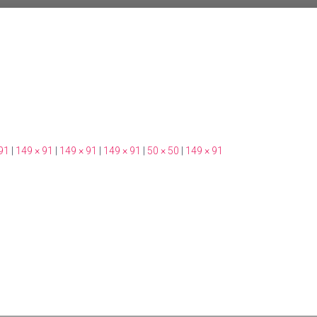
91
|
149 × 91
|
149 × 91
|
149 × 91
|
50 × 50
|
149 × 91