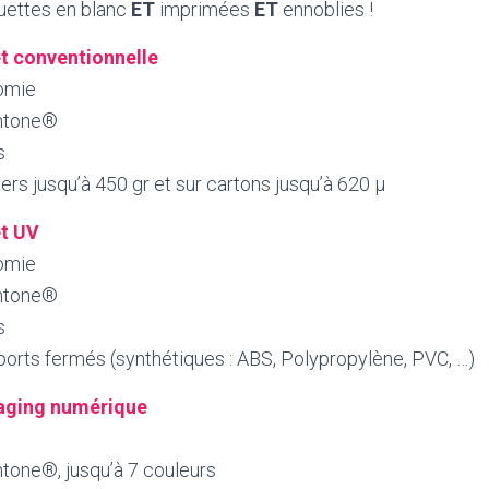
uettes en blanc
ET
imprimées
ET
ennoblies !
t conventionnelle
omie
antone®
s
ers jusqu’à 450 gr et sur cartons jusqu’à 620 µ
et UV
omie
antone®
s
orts fermés (synthétiques : ABS, Polypropylène, PVC, …)
aging numérique
tone®, jusqu’à 7 couleurs