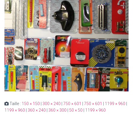
Taille :
150 × 150
|
300 × 240
|
750 × 601
|
750 × 601
|
1199 × 960
|
1199 × 960
|
360 × 240
|
360 × 300
|
50 × 50
|
1199 × 960