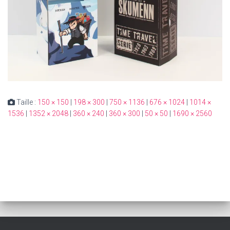
Taille :
150 × 150
|
198 × 300
|
750 × 1136
|
676 × 1024
|
1014 ×
1536
|
1352 × 2048
|
360 × 240
|
360 × 300
|
50 × 50
|
1690 × 2560