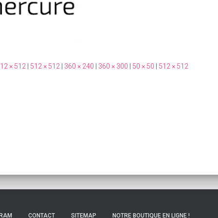
12 × 512
|
512 × 512
|
360 × 240
|
360 × 300
|
50 × 50
|
512 × 512
GRAM
CONTACT
SITEMAP
NOTRE BOUTIQUE EN LIGNE !