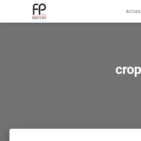
ACCUEIL
cro