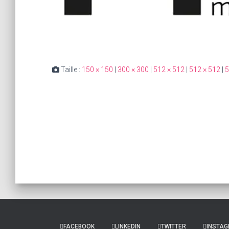
Taille :
150 × 150
|
300 × 300
|
512 × 512
|
512 × 512
|
5
FACEBOOK
LINKEDIN
TWITTER
INSTA