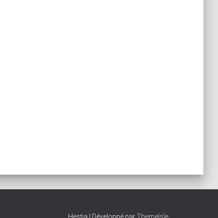
Hestia | Développé par
ThemeIsle