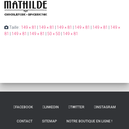
Taille :
149 × 81
|
149 × 81
|
149 × 81
|
149 × 81
|
149 × 81
|
149 ×
81
|
149 × 81
|
149 × 81
|
50 × 50
|
149 × 81
FACEBOOK
LINKEDIN
TWITTER
INSTAGRAM
CONTACT
SITEMAP
NOTRE BOUTIQUE EN LIGNE !